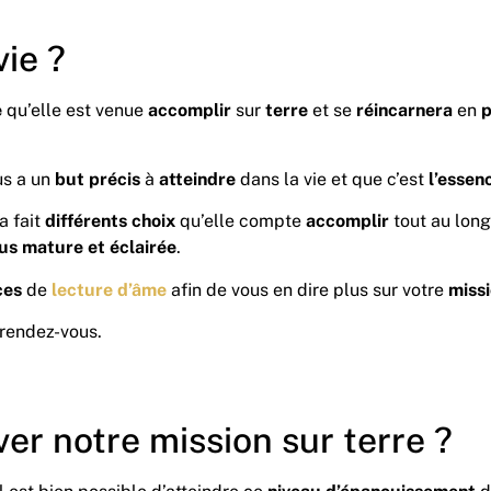
vie ?
e
qu’elle est venue
accomplir
sur
terre
et se
réincarnera
en
p
s a un
but
précis
à
atteindre
dans la vie et que c’est
l’essen
a fait
différents
choix
qu’elle compte
accomplir
tout au long
s mature et éclairée
.
ces
de
lecture d’âme
afin de vous en dire plus sur votre
miss
 rendez-vous.
er notre mission sur terre ?