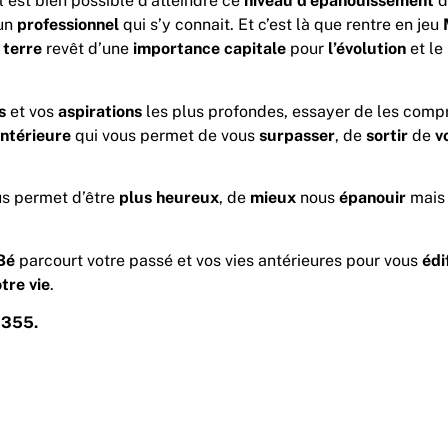
Il est bien possible d’atteindre ce
niveau
d’épanouissement
d
 un
professionnel
qui s’y connait. Et c’est là que rentre en jeu
 terre
revêt d’une
importance
capitale
pour
l’évolution
et le
s
et vos
aspirations
les plus profondes, essayer de les compr
ntérieure
qui vous permet de vous
surpasser
, de
sortir
de
vo
us permet d’être
plus
heureux
, de
mieux
nous
épanouir
mais 
Bé
parcourt votre passé et vos vies antérieures pour vous
édi
tre vie
.
9355.