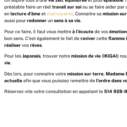
On aspire tous à une
vie zen
,
équilibrée
et plus
épanouie
. 
préalable faire un réel
travail sur soi
ou se faire aider par
en
lecture d’âme
et
clairvoyante
. Connaitre sa
mission
sur
aussi pour
redonner
un
sens
à
sa
vie
.
Pour ce faire, il faut vous mettre
à l’écoute
de vos
émotion
bon sens. C’est également le fait de
raviver
cette
flamme i
réaliser
vos
rêves
.
Pour les
Japonais
, trouver notre
mission de vie
(
IKIGAI
) no
vie
.
Dès lors, pour connaitre votre
mission sur terre
,
Madame 
actuelle
afin que vous puissiez remettre de
l’ordre dans vo
Réservez-vite votre consultation en appelant le
514 928-